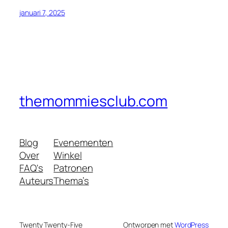
januari 7, 2025
themommiesclub.com
Blog
Evenementen
Over
Winkel
FAQ's
Patronen
Auteurs
Thema’s
Twenty Twenty-Five
Ontworpen met
WordPress