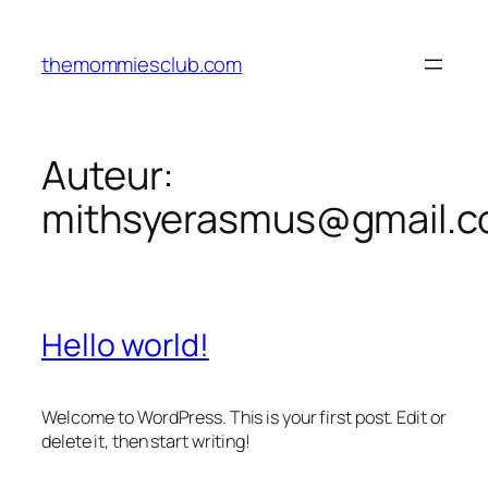
Ga
naar
themommiesclub.com
de
inhoud
Auteur:
mithsyerasmus@gmail.
Hello world!
Welcome to WordPress. This is your first post. Edit or
delete it, then start writing!